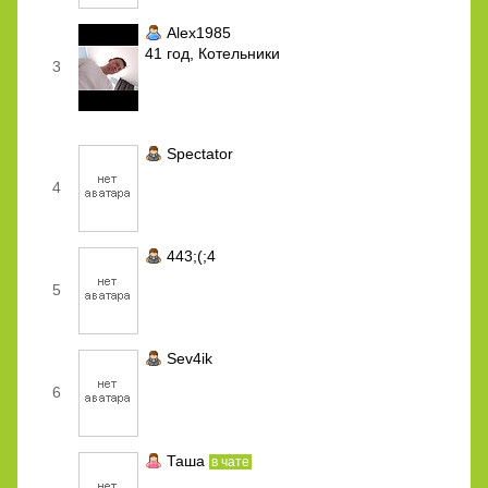
Alex1985
41 год, Котельники
3
Spectator
4
443;(;4
5
Sev4ik
6
Таша
в чате