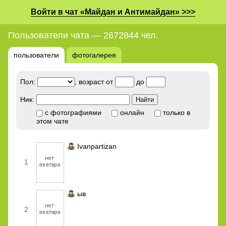
Войти в чат «Майдан и Антимайдан» >>>
Пользователи чата — 2672844 чел.
пользователи
фотогалерея
Пол:
, возраст от
до
Ник:
с фотографиями
онлайн
только в
этом чате
Ivanpartizan
1
ыв
2